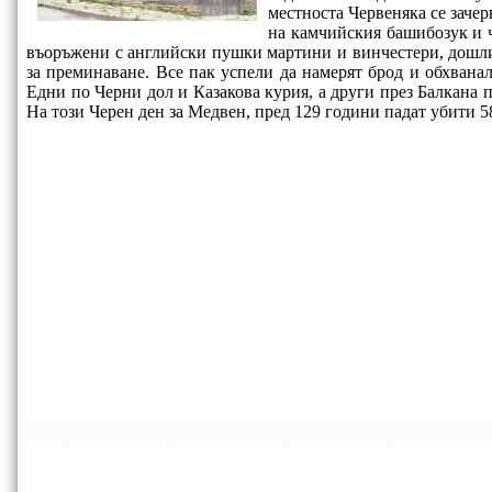
местноста Червеняка се зачер
на камчийския башибозук и ч
въоръжени с английски пушки мартини и винчестери, дошли 
за преминаване. Все пак успели да намерят брод и обхвана
Едни по Черни дол и Казакова курия, а други през Балкана п
На този Черен ден за Медвен, пред 129 години падат убити 5