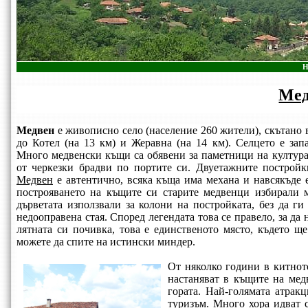
Н
Мед
Медвен
е живописно село (население 260 жители), скътано 
до Котел (на 13 км) и Жеравна (на 14 км). Селцето е зап
Много медвенски къщи са обявени за паметници на културат
от черкезки брадви по портите си. Двуетажните постройк
Медвен
е автентично, всяка къща има механа и навсякъде 
построяването на къщите си старите медвенци избирали м
дърветата използвали за колони на постройката, без да ги
недооправена стая. Според легендата това се правело, за да
лятната си почивка, това е единственото място, където щ
можете да спите на истински миндер.
От няколко години в китнот
настаняват в къщите на мед
гората. Най-голямата атрак
туризъм. Много хора идват с