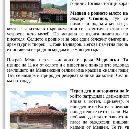
години. Тогава стотици хора 
Медвен е родното място на
Захари Стоянов
, тук се
намира и родната му къща,
която е запазена в първоначалния си автентичен стил и е
устроена като музей. На мегдана се издига паметник на
писателя. Селцето е родно и за още един бележит българин,
драматург и творец - Стоян Бъчваров. Негова паметна плоча
е поставена на родния му дом в самия център.
Покрай Медвен тече живописната
река Медвенска
. Тя
извира на 11 км от селото и е известна с приказните водопа
землището на Медвенския балкан има красиви скални пеще
Там се намира и природен резерват за диви животни. Селищ
км на запад.
Черен ден в историята на 
който затруднява движението
влиза в Котел. Привечер, 
нападение на Котел-забелязан
нападателите се отказали. На
побояли да влязат, защото н
гласа на ръждясали пищови
кадъни от Медвен. Те ги ув